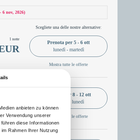
 - 6 nov, 2026
)
Scegliete una delle nostre alternative:
1 notte
Prenota per
5 - 6 ott
 EUR
lunedì - martedì
Mostra tutte le offerte
ails
4 notti
Prenota per
8 - 12 ott
 EUR
giovedì - lunedì
 Medien anbieten zu können
hrer Verwendung unserer
Mostra tutte le offerte
 führen diese Informationen
ie im Rahmen Ihrer Nutzung