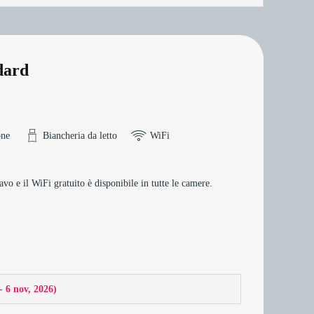
dard
one
Biancheria da letto
WiFi
 e il WiFi gratuito è disponibile in tutte le camere.
 - 6 nov, 2026
)