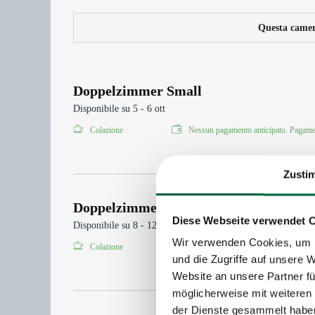
Questa camera
Doppelzimmer Small
Disponibile su 5 - 6 ott
Colazione
Nessun pagamento anticipato. Pagamen
Zusti
Doppelzimmer Small
Diese Webseite verwendet 
Disponibile su 8 - 12 ott
Wir verwenden Cookies, um I
Colazione
Nessun pagamento anticipato. Pagamen
und die Zugriffe auf unsere 
Website an unsere Partner fü
möglicherweise mit weiteren
der Dienste gesammelt habe