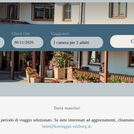
Check Out
Viaggiatori
C
1 camera
per
2 adulti
te disponibili!
Tutto esaurito!
periodo di viaggio selezionato. Se siete interessati ad aggiornamenti, chiamate
hotel@koeniggut-salzburg.at
.