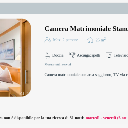
Camera Matrimoniale Stan
2
Max: 2 persone
25
m
Doccia
Asciugacapelli
Televisi
Mostra tutti i servizi
Camera matrimoniale con area soggiorno, TV via cavo
3
 non è disponibile per la tua ricerca di 31 notti:
martedì - venerdì
(
6 ott