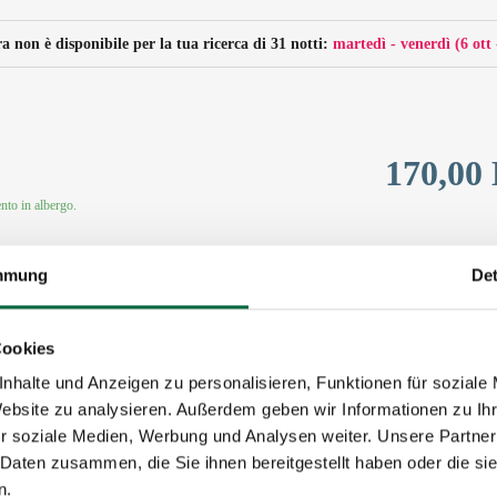
 non è disponibile per la tua ricerca di 31 notti:
martedì - venerdì
(
6 ott
170,00
to in albergo.
mmung
Det
680,00
Cookies
nhalte und Anzeigen zu personalisieren, Funktionen für soziale
to in albergo.
Website zu analysieren. Außerdem geben wir Informationen zu I
r soziale Medien, Werbung und Analysen weiter. Unsere Partner
 Daten zusammen, die Sie ihnen bereitgestellt haben oder die s
n.