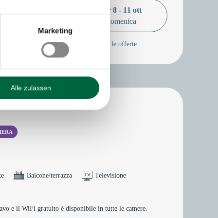
3 notti
Prenota per
8 - 11 ott
 EUR
giovedì - domenica
Marketing
Mostra tutte le offerte
Alle zulassen
MERA
te
Balcone/terrazza
Televisione
 e il WiFi gratuito è disponibile in tutte le camere.