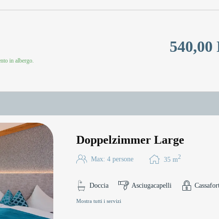
540,00
to in albergo.
Doppelzimmer Large
2
Max: 4 persone
35
m
Doccia
Asciugacapelli
Cassafor
Mostra tutti i servizi