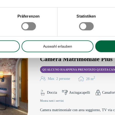
510,00
Präferenzen
Statistiken
to in albergo.
Auswahl erlauben
Camera Matrimoniale Plus
QUALCUNO HA APPENA PRENOTATO QUESTA CA
2
Max: 2 persone
28
m
Doccia
Asciugacapelli
Cassafor
Mostra tutti i servizi
Camera matrimoniale con area soggiorno, TV via cavo