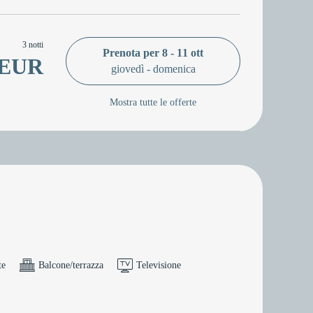
3 notti
Prenota per
8 - 11 ott
 EUR
giovedì - domenica
Mostra tutte le offerte
te
Balcone/terrazza
Televisione