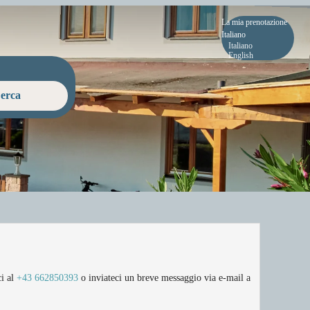
La mia prenotazione
Italiano
Italiano
English
erca
ci al
+43 662850393
o inviateci un breve messaggio via e-mail a