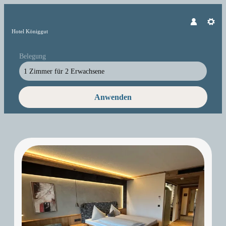
Hotel Königgut
Belegung
1 Zimmer
für
2 Erwachsene
Anwenden
Unsere Angebote im Zimmer "Dop