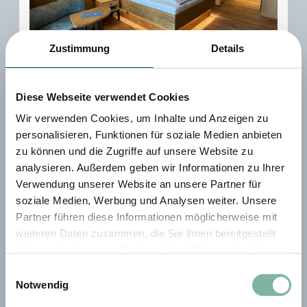
Zustimmung
Details
3
Diese Webseite verwendet Cookies
Doppelzimmer Superior M
Wir verwenden Cookies, um Inhalte und Anzeigen zu
personalisieren, Funktionen für soziale Medien anbieten
2
Max.: 2 Personen
28
m
zu können und die Zugriffe auf unsere Website zu
analysieren. Außerdem geben wir Informationen zu Ihrer
Dusche
Haarföhn
Safe
Verwendung unserer Website an unsere Partner für
soziale Medien, Werbung und Analysen weiter. Unsere
Balkon/Terrasse
Klimaanlage
Partner führen diese Informationen möglicherweise mit
Alle Ausstattungsmerkmale anzeigen
weiteren Daten zusammen, die Sie ihnen bereitgestellt
haben oder die sie im Rahmen Ihrer Nutzung der Dienste
Willkommen im Doppelzimmer Superior M mit Klimaanlage
gesammelt haben.
Einwilligungsauswahl
und Balkon!
Notwendig
Hier genießen Sie etwas mehr Raum mit Doppelbetten und