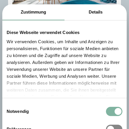
Zustimmung
Details
8
Diese Webseite verwendet Cookies
Wir verwenden Cookies, um Inhalte und Anzeigen zu
Doppelzimmer Large
personalisieren, Funktionen für soziale Medien anbieten
zu können und die Zugriffe auf unsere Website zu
2
Max.: 4 Personen
35
m
analysieren. Außerdem geben wir Informationen zu Ihrer
Verwendung unserer Website an unsere Partner für
Dusche
Haarföhn
Safe
soziale Medien, Werbung und Analysen weiter. Unsere
Partner führen diese Informationen möglicherweise mit
Balkon/Terrasse
Fernseher
weiteren Daten zusammen, die Sie ihnen bereitgestellt
Alle Ausstattungsmerkmale anzeigen
haben oder die sie im Rahmen Ihrer Nutzung der Dienste
gesammelt haben.
Einwilligungsauswahl
Willkommen im Doppelzimmer LARGE mit Klimaanalage und
Notwendig
Balkon oder Terrasse!
Verweilen Sie in einem geräumigen Zimmer, das Komfort und