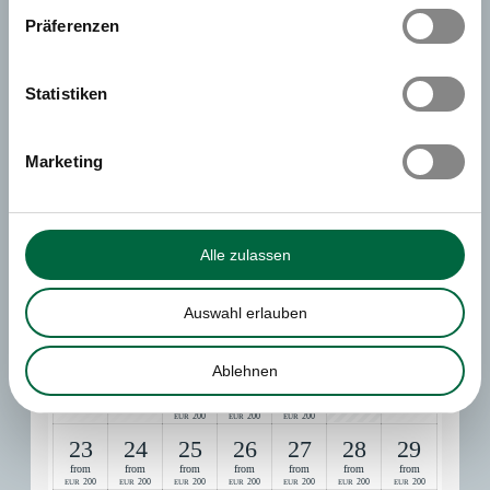
and spaciousness. - your perfect home away from home!
Präferenzen
August 2026
Statistiken
Su
Mo
Tu
We
Th
Fr
Sa
Marketing
1
2
3
4
5
6
7
8
Alle zulassen
9
10
11
12
15
Auswahl erlauben
13
14
from
200
EUR
16
17
22
Ablehnen
18
19
20
21
from
from
from
200
200
200
EUR
EUR
EUR
23
24
25
26
27
28
29
from
from
from
from
from
from
from
200
200
200
200
200
200
200
EUR
EUR
EUR
EUR
EUR
EUR
EUR