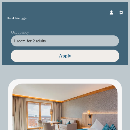
Hotel Königgut
Occupancy
1 room
for
2 adults
Apply
Offers available in "Double Room L