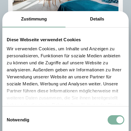
Zustimmung
Details
8
Diese Webseite verwendet Cookies
Double Room Large with air
Wir verwenden Cookies, um Inhalte und Anzeigen zu
personalisieren, Funktionen für soziale Medien anbieten
condition
zu können und die Zugriffe auf unsere Website zu
analysieren. Außerdem geben wir Informationen zu Ihrer
2
Max: 4 people
35
m
Verwendung unserer Website an unsere Partner für
soziale Medien, Werbung und Analysen weiter. Unsere
Shower
Hairdryer
Safe
Partner führen diese Informationen möglicherweise mit
Balcony/terrace
Television
Show all amenities
weiteren Daten zusammen, die Sie ihnen bereitgestellt
haben oder die sie im Rahmen Ihrer Nutzung der Dienste
Welcome to the doubleroom large! Enjoy in a spacious room
gesammelt haben.
Einwilligungsauswahl
that combines comfort and style. Relax on the twin-bed and
Notwendig
enjoy amenities such as a flat-screen TV, safe and WiFi. The
bathroom is equipped with a hairdryer. Experience the comfort